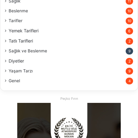
Sağlık
11
Beslenme
10
Tarifler
10
Yemek Tarifleri
6
Tatlı Tarifleri
2
Sağlık ve Beslenme
9
Diyetler
2
Yaşam Tarzı
9
Genel
4
Peçko Fırın