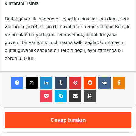
kurtarabilirsiniz.
Dijital güvenlik, sadece bireysel kullanıcılar için değil, aynı
zamanda şirketler için de hayati bir öneme sahiptir. Bilinçli
ve proaktif bir yaklaşım benimsemek, dijital dünyada
güvenli bir varlığınızın olmasına katkı sağlar. Unutmayın,
dijital güvenlik sadece bir tercih değil, aynı zamanda bir
zorunluluktur.
Facebook
X
LinkedIn
Tumblr
Pinterest
Reddit
VKontakte
Odnok
Pocket
Skype
E-Posta ile paylaş
Yazdır
Cevap bırakın