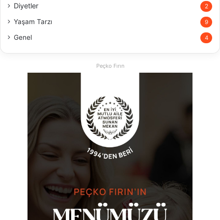
Diyetler
2
Yaşam Tarzı
9
Genel
4
Peçko Fırın