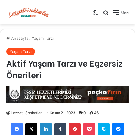
Dış görünümü de
Arama yap .
Menü
Anasayfa
/
Yaşam Tarzı
Yaşam Tarzı
Aktif Yaşam Tarzı ve Egzersiz
Önerileri
Lezzetli Sohbetler
Kasım 21, 2023
0
46
Facebook
X
LinkedIn
Tumblr
Pinterest
Pocket
Skype
Mess