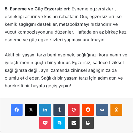
5. Esneme ve Güç Egzersizleri:
Esneme egzersizleri,
esnekliği artırır ve kasları rahatlatır. Güç egzersizleri ise
kemik sağlığını destekler, metabolizmayı hızlandırır ve
vücut kompozisyonunu düzenler. Haftada en az birkaç kez
esneme ve güç egzersizleri yapmayı unutmayın.
Aktif bir yaşam tarzı benimsemek, sağlığınızı korumanın ve
iyileştirmenin güçlü bir yoludur. Egzersiz, sadece fiziksel
sağlığınıza değil, aynı zamanda zihinsel sağlığınıza da
olumlu etki eder. Sağlıklı bir yaşam tarzı için adım atın ve
hareketli bir hayata geçiş yapın!
Facebook
X
LinkedIn
Tumblr
Pinterest
Reddit
VKontakte
Odnok
Pocket
Skype
E-Posta ile paylaş
Yazdır