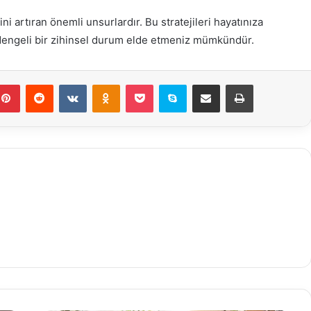
ni artıran önemli unsurlardır. Bu stratejileri hayatınıza
dengeli bir zihinsel durum elde etmeniz mümkündür.
mblr
Pinterest
Reddit
VKontakte
Odnoklassniki
Pocket
Skype
E-Posta ile paylaş
Yazdır