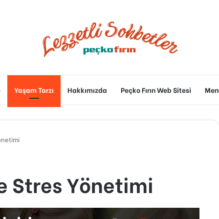
e
Yaşam Tarzı
Hakkımızda
Peçko Fırın Web Sitesi
Men
önetimi
ve Stres Yönetimi