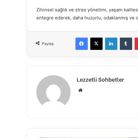
Zihinsel sağlık ve stres yönetimi, yaşam kalitesi
entegre ederek, daha huzurlu, odaklanmış ve 
Facebook
X
LinkedIn
Tu
Paylaş
Lezzetli Sohbetler
Web
sitesi