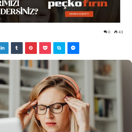
0
43
LinkedIn
Tumblr
Pinterest
Pocket
Skype
Messenger