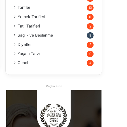
Tarifler
10
Yemek Tarifleri
6
Tatlı Tarifleri
2
Sağlık ve Beslenme
9
Diyetler
2
Yaşam Tarzı
9
Genel
4
Peçko Fırın