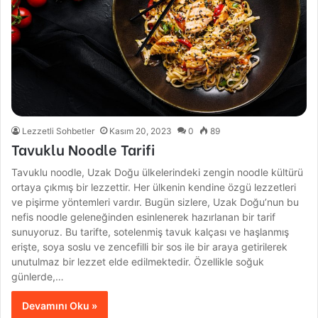
Lezzetli Sohbetler
Kasım 20, 2023
0
89
Tavuklu Noodle Tarifi
Tavuklu noodle, Uzak Doğu ülkelerindeki zengin noodle kültürü
ortaya çıkmış bir lezzettir. Her ülkenin kendine özgü lezzetleri
ve pişirme yöntemleri vardır. Bugün sizlere, Uzak Doğu’nun bu
nefis noodle geleneğinden esinlenerek hazırlanan bir tarif
sunuyoruz. Bu tarifte, sotelenmiş tavuk kalçası ve haşlanmış
erişte, soya soslu ve zencefilli bir sos ile bir araya getirilerek
unutulmaz bir lezzet elde edilmektedir. Özellikle soğuk
günlerde,…
Devamını Oku »