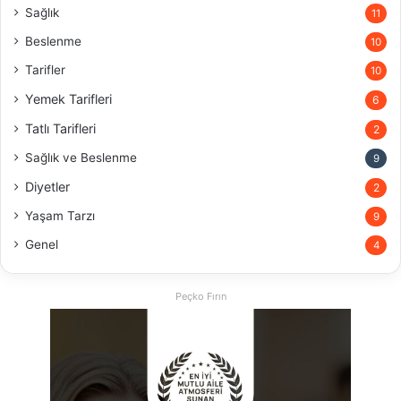
Sağlık
11
Beslenme
10
Tarifler
10
Yemek Tarifleri
6
Tatlı Tarifleri
2
Sağlık ve Beslenme
9
Diyetler
2
Yaşam Tarzı
9
Genel
4
Peçko Fırın