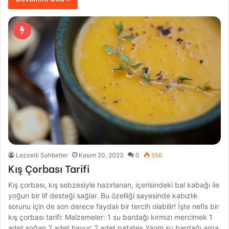
Lezzetli Sohbetler
Kasım 20, 2023
0
556
Kış Çorbası Tarifi
Kış çorbası, kış sebzesiyle hazırlanan, içerisindeki bal kabağı ile
yoğun bir lif desteği sağlar. Bu özelliği sayesinde kabızlık
sorunu için de son derece faydalı bir tercih olabilir! İşte nefis bir
kış çorbası tarifi: Malzemeler: 1 su bardağı kırmızı mercimek 1
adet soğan 2 adet havuç 2 adet patates Yarım su bardağı arpa