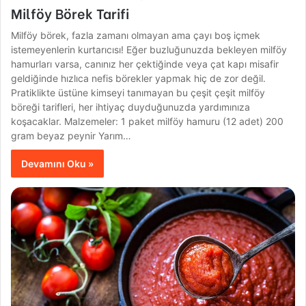
Milföy Börek Tarifi
Milföy börek, fazla zamanı olmayan ama çayı boş içmek
istemeyenlerin kurtarıcısı! Eğer buzluğunuzda bekleyen milföy
hamurları varsa, canınız her çektiğinde veya çat kapı misafir
geldiğinde hızlıca nefis börekler yapmak hiç de zor değil.
Pratiklikte üstüne kimseyi tanımayan bu çeşit çeşit milföy
böreği tarifleri, her ihtiyaç duyduğunuzda yardımınıza
koşacaklar. Malzemeler: 1 paket milföy hamuru (12 adet) 200
gram beyaz peynir Yarım…
Devamını Oku »