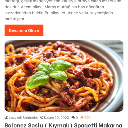
mutfağı, çeşitli medeniyetlerin etkisiyle ortaya çıkan lezzetlerle
doludur. Acem pilavı, Maraş mutfağının baş döndüren
lezzetlerinden biridir. Bu pilav, et, pirinç ve kuru yemişlerin
muhteşem…
Devamını Oku »
Lezzetli Sohbetler
Kasım 20, 2023
0
692
Bolonez Soslu ( Kıymalı) Spagetti Makarna