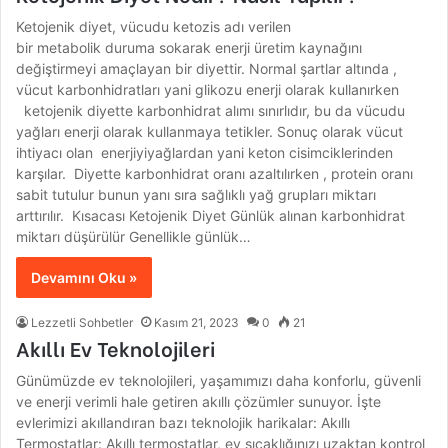
Ketojenik diyet, vücudu ketozis adı verilen
bir metabolik duruma sokarak enerji üretim kaynağını
değiştirmeyi amaçlayan bir diyettir. Normal şartlar altında ,
vücut karbonhidratları yani glikozu enerji olarak kullanırken
ketojenik diyette karbonhidrat alımı sınırlıdır, bu da vücudu
yağları enerji olarak kullanmaya tetikler. Sonuç olarak vücut
ihtiyacı olan enerjiyiyağlardan yani keton cisimciklerinden
karşılar. Diyette karbonhidrat oranı azaltılırken , protein oranı
sabit tutulur bunun yanı sıra sağlıklı yağ grupları miktarı
arttırılır. Kısacası Ketojenik Diyet Günlük alınan karbonhidrat
miktarı düşürülür Genellikle günlük…
Devamını Oku »
Lezzetli Sohbetler
Kasım 21, 2023
0
21
Akıllı Ev Teknolojileri
Günümüzde ev teknolojileri, yaşamımızı daha konforlu, güvenli
ve enerji verimli hale getiren akıllı çözümler sunuyor. İşte
evlerimizi akıllandıran bazı teknolojik harikalar: Akıllı
Termostatlar: Akıllı termostatlar, ev sıcaklığınızı uzaktan kontrol